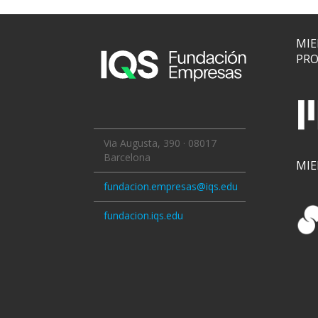
MIE
PRO
Via Augusta, 390 · 08017
Barcelona
MI
fundacion.empresas@iqs.edu
fundacion.iqs.edu