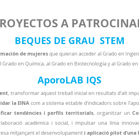
ROYECTOS A PATROCIN
BEQUES DE GRAU STEM
rmación de mujeres
que quieran acceder al Grado en Ingeni
al Grado en Química, al Grado en Biotecnología y al Grado en
AporoLAB IQS
ent
, transformar aquest treball inicial en resultats d’alt impa
idar la EINA
com a sistema estable d’indicadors sobre l’ap
icar tendències i perfils territorials
, organitzar un
Con
·laboració acadèmica i social, i impulsar una línia innova
obresa mitjançant el desenvolupament
i aplicació pilot d’una 