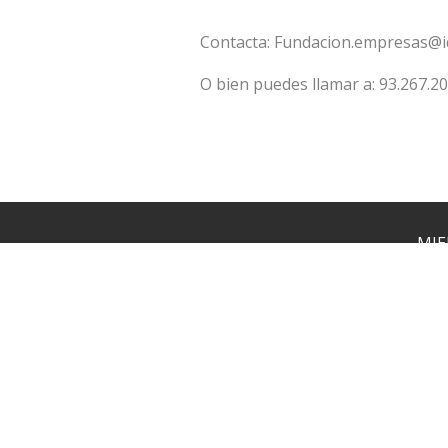
Contacta: Fundacion.empresas@iqs
O bien puedes llamar a: 93.267.20
MIE
PRO
MI
Via Augusta, 390 · 08017
Barcelona
fundacion.empresas@iqs.edu