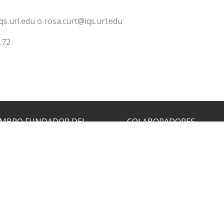
.url.edu o rosa.curt@iqs.url.edu
.72
MBRO FUNDADOR DEL
COLABORADORES
GRAMA MIT SPAIN
EMBRO