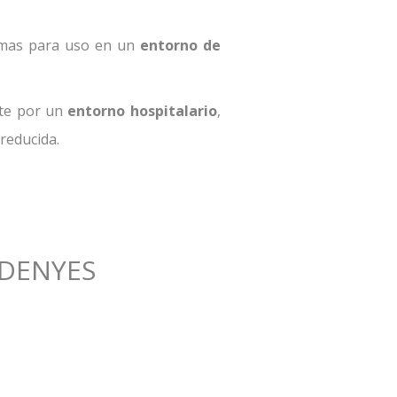
omas para uso en un
entorno de
nte por un
entorno hospitalario
,
reducida.
RDENYES