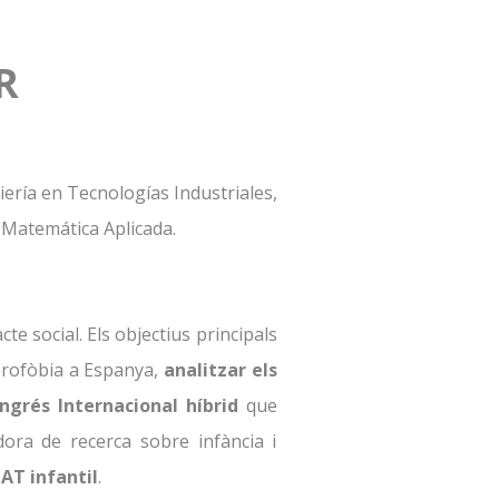
AR
ería en Tecnologías Industriales,
 Matemática Aplicada.
cte social. Els objectius principals
orofòbia a Espanya,
analitzar els
grés Internacional híbrid
que
dora de recerca sobre infància i
IAT infantil
.