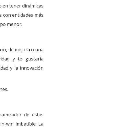
elen tener dinámicas
as con entidades más
mpo menor.
io, de mejora o una
idad y te gustaría
idad y la innovación
nes.
namizador de éstas
in-win imbatible: La