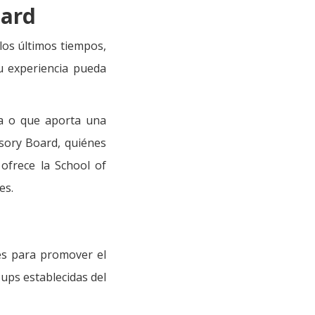
oard
los últimos tiempos,
 experiencia pueda
ta o que aporta una
isory Board, quiénes
 ofrece la School of
es.
es para promover el
ups establecidas del