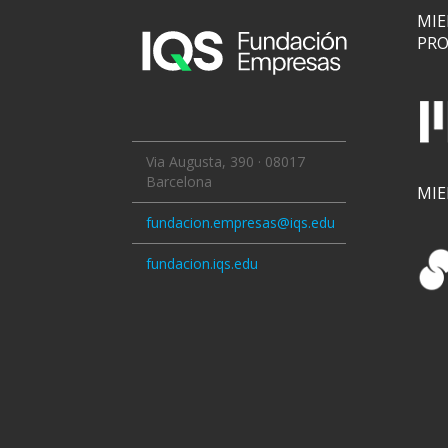
MIE
PRO
Via Augusta, 390 · 08017
Barcelona
MI
fundacion.empresas@iqs.edu
fundacion.iqs.edu