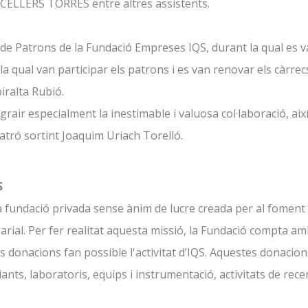
 CELLERS TORRES entre altres assistents.
nta de Patrons de la Fundació Empreses IQS, durant la qual es
 la qual van participar els patrons i es van renovar els càrr
iralta Rubió.
rair especialment la inestimable i valuosa col·laboració, aix
atró sortint Joaquim Uriach Torelló.
S
undació privada sense ànim de lucre creada per al foment de
arial. Per fer realitat aquesta missió, la Fundació compta a
 donacions fan possible l'activitat d’IQS. Aquestes donacio
ts, laboratoris, equips i instrumentació, activitats de recerc