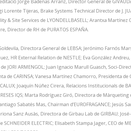
creditació Jorge Badenas Arranz, Director General de GIVAUDA
i Lorente Tijeras, Brake Systems Technical Director de J. JU
ity & Site Services de LYONDELLBASELL; Arantxa Martínez G
re, Director de RH de PURATOS ESPAÑA.
s Soldevila, Directora General de LEBSA; Jerónimo Farnós Ma
íguez, HR External Relation de NESTLE; Eva González Andreu
O de JORI ARMENGOL; Juan Ignacio Marull Guasch, Soci-Dire
nta de CARINSA; Vanesa Martínez Chamorro, Presidenta de
ECALUX; Joaquín Núñez Cirera, Relacions Institucionals de 
RESES IQS; Marta Rodríguez Giró, Directora de Màrqueting
Santiago Sabatés Mas, Chairman d’EUROFRAGANCE; Jesús Sa
iona Sanz Ausàs, Directora de Girbau Lab de GIRBAU; José-E
 de SCHNEIDER ELECTRIC; Elisabeth Stampa Jager, CEO de M