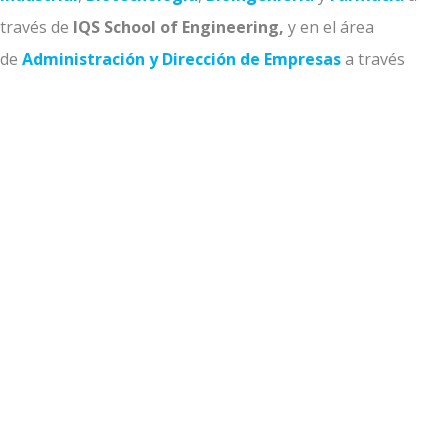
través de
IQS School of Engineering,
y en el área
de
Administración y Dirección de Empresas
a través
de
IQS School of Management
Via Augusta, 390 · 08017 Barcelona
fundacion.empresas@iqs.edu
fundacion.iqs.edu