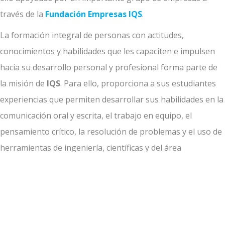
través de la
Fundación Empresas IQS
.
La formación integral de personas con actitudes,
conocimientos y habilidades que les capaciten e impulsen
hacia su desarrollo personal y profesional forma parte de
la misión de
IQS
. Para ello, proporciona a sus estudiantes
experiencias que permiten desarrollar sus habilidades en la
comunicación oral y escrita, el trabajo en equipo, el
pensamiento crítico, la resolución de problemas y el uso de
herramientas de ingeniería, científicas y del área
empresarial. Por su tradición científica IQS ofrece estudios
de Grado, Dobles Grados, Máster y Doctorado en el área de
la
Química
e
Ingeniería Química
,
Ingeniería
Industrial
,
Biotecnología
,
Bioingeniería
i
Farmacia
a