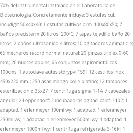
70% del instrumental instalado en el Laboratorio de
Biotecnología. Concretamente incluye: 3 estufas cul.
incudigit 50x40x40; 1 estufas cultivos arm. 100x80x50; 7
baños precisterm 20 litros, 200ºC; 7 tapas tejadillo baño 20
litros; 2 baños ultrasonido 4 litros; 10 agitadores agimatic-e;
65 mecheros racord normal natural; 20 pinzas triplex 0-60
mm.; 20 nueces dobles; 65 conjuntos espirometálicos
100cms; 1 autoclave autes.stdrypvii159l; 12 cestillos inox
450x220 mm. ; 250 asas mango kolle platino; 12 tambores
esterilización ø 35x27; 7 centrífuga sigma 1-14; 7 cabezales
angular 24 eppendorf; 2 incubadoras agitad. calef. 1102; 1
adaptad. 1 erlenmeyer 100ml wy; 1 adaptad. 1 erlenmeyer
250ml wy; 1 adaptad. 1 erlenmeyer 500ml wy; 1 adaptad. 1
erlenmeyer 1000ml wy; 1 centrífuga refrigerada 3-16kl; 1