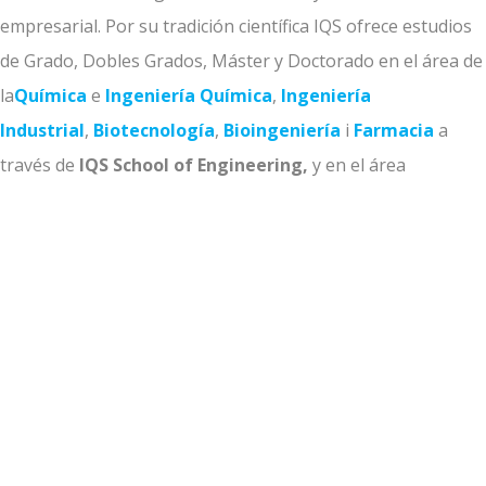
empresarial. Por su tradición científica IQS ofrece estudios
de Grado, Dobles Grados, Máster y Doctorado en el área de
la
Química
e
Ingeniería Química
,
Ingeniería
Industrial
,
Biotecnología
,
Bioingeniería
i
Farmacia
a
través de
IQS School of Engineering,
y en el área
de
Administración y Dirección de Empresas
a través
de
IQS School of Management