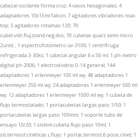
cabezal oscilante forma cruz; 4 vasos hexagonales; 4
adaptadores 10x15ml falcon; 7 agitadores vibradores reax-
top; 3 agitadores rotamax-120; 70
cubet.vidr.fluj.stand.neg.dos; 70 cubetas quarz semi-micro
2unid. ; 1 espectrofotómetro uv-3100; 1 centrífruga
refrigerada 3-30ks; 1 cabezal angular 6 x 50 ml; 1 ph-metro
digital ph-2006; 1 electrod.vidrio 0-14 general; 144
adaptadores 1 erlenmeyer 100 ml wy; 48 adaptadores 1
erlenmeyer 250 ml wy; 24 adaptadores 1 erlenmeyer 500 ml
wy; 12 adaptadores 1 erlenmeyer 1000 ml wy; 1 cubeta de
flujo termostatado; 1 portacubetas largas paso 1/50; 1
portacubetas largas paso 100mm; 1 soporte tubo de
ensayo 10/20; 1 sistem.cubeta flujo paso 10ml; 1
sis.termost.cinéticas c.flujo; 1 portac.termost.6 posic.cinet; 1