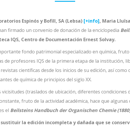
ratorios Espinós y Bofill, SA (Lebsa)
[+info]
, Maria Lluïs
han firmado un convenio de donación de la enciclopedia
Bei
oteca IQS, Centro de Documentación Ernest Solvay.
ortante fondo patrimonial especializado en química, fruto d
 de profesores IQS de la primera etapa de la institución, libr
, revistas científicas desde los inicios de su edición, así com
antes de química de principios del siglo XX.
vicisitudes (traslados de ubicación, diferentes condiciones
 constante, fruto de la actividad académica, hace que alguna
es el
Beilsteins Handbuch der Organischen Chemie (1880
sustituir la edición incompleta y dañada que se conserva