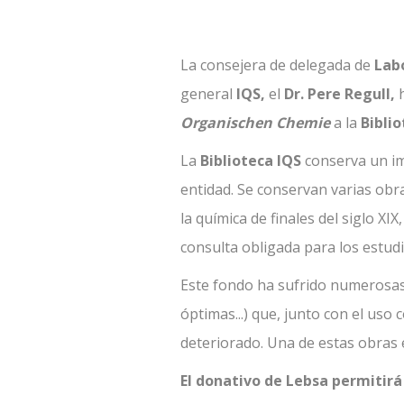
La consejera de delegada de
Labo
general
IQS,
el
Dr. Pere Regull,
Organischen Chemie
a la
Bibli
La
Biblioteca IQS
conserva un imp
entidad. Se conservan varias obras
la química de finales del siglo XIX
consulta obligada para los estudi
Este fondo ha sufrido numerosas 
óptimas...) que, junto con el uso
deteriorado. Una de estas obras 
El donativo de Lebsa permitirá 