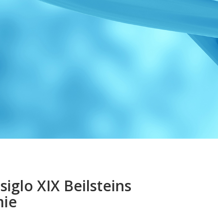
iglo XIX Beilsteins
mie