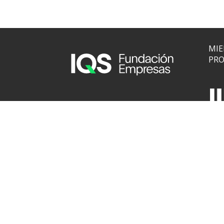
MIE
PRO
Via Augusta, 390 · 08017
Barcelona
MI
fundacion.empresas@iqs.edu
fundacion.iqs.edu