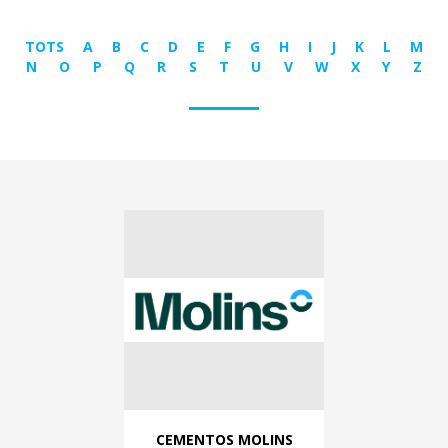
TOTS
A
B
C
D
E
F
G
H
I
J
K
L
M
N
O
P
Q
R
S
T
U
V
W
X
Y
Z
CEMENTOS MOLINS